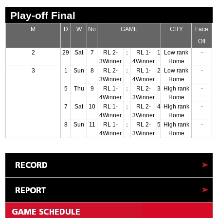
Play-off Final
M
D
W
No
GAME
CITY
Face
Off
2
29
Sat
7
RL 2-
：
RL 1-
1
Low rank
-
3Winner
4Winner
Home
3
1
Sun
8
RL 2-
：
RL 1-
2
Low rank
-
3Winner
4Winner
Home
5
Thu
9
RL 1-
：
RL 2-
3
High rank
-
4Winner
3Winner
Home
7
Sat
10
RL 1-
：
RL 2-
4
High rank
-
4Winner
3Winner
Home
8
Sun
11
RL 1-
：
RL 2-
5
High rank
-
4Winner
3Winner
Home