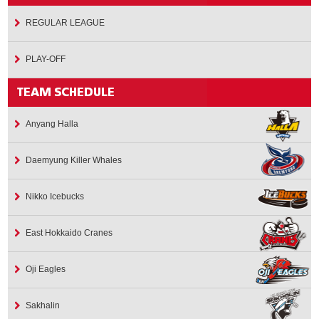
REGULAR LEAGUE
PLAY-OFF
Anyang Halla
Daemyung Killer Whales
Nikko Icebucks
East Hokkaido Cranes
Oji Eagles
Sakhalin