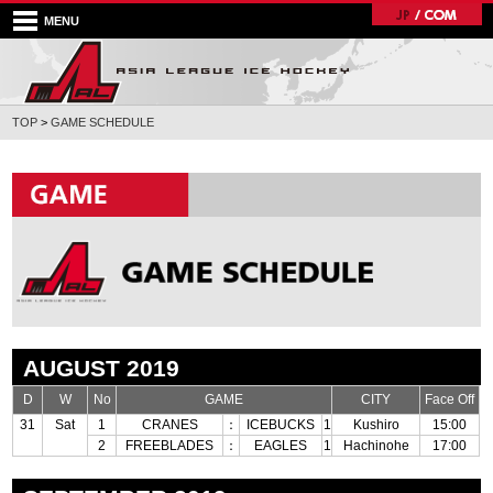
MENU
TOP
>
GAME SCHEDULE
AUGUST 2019
D
W
No
GAME
CITY
Face Off
31
Sat
1
CRANES
：
ICEBUCKS
1
Kushiro
15:00
2
FREEBLADES
：
EAGLES
1
Hachinohe
17:00