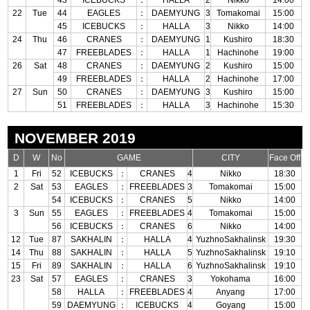
43
ICEBUCKS
：
HALLA
2
Nikko
14:00
22
Tue
44
EAGLES
：
DAEMYUNG
3
Tomakomai
15:00
45
ICEBUCKS
：
HALLA
3
Nikko
14:00
24
Thu
46
CRANES
：
DAEMYUNG
1
Kushiro
18:30
47
FREEBLADES
：
HALLA
1
Hachinohe
19:00
26
Sat
48
CRANES
：
DAEMYUNG
2
Kushiro
15:00
49
FREEBLADES
：
HALLA
2
Hachinohe
17:00
27
Sun
50
CRANES
：
DAEMYUNG
3
Kushiro
15:00
51
FREEBLADES
：
HALLA
3
Hachinohe
15:30
NOVEMBER 2019
D
W
No
GAME
CITY
Face Off
1
Fri
52
ICEBUCKS
：
CRANES
4
Nikko
18:30
2
Sat
53
EAGLES
：
FREEBLADES
3
Tomakomai
15:00
54
ICEBUCKS
：
CRANES
5
Nikko
14:00
3
Sun
55
EAGLES
：
FREEBLADES
4
Tomakomai
15:00
56
ICEBUCKS
：
CRANES
6
Nikko
14:00
12
Tue
87
SAKHALIN
：
HALLA
4
YuzhnoSakhalinsk
19:30
14
Thu
88
SAKHALIN
：
HALLA
5
YuzhnoSakhalinsk
19:10
15
Fri
89
SAKHALIN
：
HALLA
6
YuzhnoSakhalinsk
19:10
23
Sat
57
EAGLES
：
CRANES
3
Yokohama
16:00
58
HALLA
：
FREEBLADES
4
Anyang
17:00
59
DAEMYUNG
：
ICEBUCKS
4
Goyang
15:00