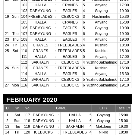
102
HALLA
：
CRANES
5
Anyang
17:00
103
DAEMYUNG
：
EAGLES
4
Goyang
19:00
19
Sun
104
FREEBLADES
：
ICEBUCKS
3
Hachinohe
15:30
105
HALLA
：
CRANES
6
Anyang
15:30
106
DAEMYUNG
：
EAGLES
5
Goyang
19:00
21
Tue
107
DAEMYUNG
：
EAGLES
6
Goyang
19:00
23
Thu
108
HALLA
：
EAGLES
4
Anyang
19:00
24
Fri
109
CRANES
：
FREEBLADES
4
Kushiro
18:30
25
Sat
110
CRANES
：
FREEBLADES
5
Kushiro
15:00
111
HALLA
：
EAGLES
5
Anyang
17:00
112
SAKHALIN
：
ICEBUCKS
4
YuzhnoSakhalinsk
17:10
26
Sun
113
CRANES
：
FREEBLADES
6
Kushiro
15:00
114
HALLA
：
EAGLES
6
Anyang
15:30
115
SAKHALIN
：
ICEBUCKS
5
YuzhnoSakhalinsk
17:10
27
Mon
116
SAKHALIN
：
ICEBUCKS
6
YuzhnoSakhalinsk
19:10
FEBRUARY 2020
D
W
No
GAME
CITY
Face Off
1
Sat
117
DAEMYUNG
：
HALLA
5
Goyang
15:00
2
Sun
118
DAEMYUNG
：
HALLA
6
Goyang
15:00
13
Thu
119
DAEMYUNG
：
SAKHALIN
4
Mokdong
19:30
14
Fri
120
ICEBUCKS
：
FREEBLADES
4
Nikko
18:30