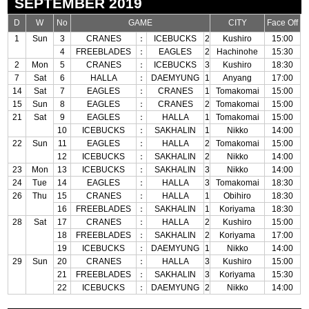
SEPTEMBER 2019
D
W
No
GAME
CITY
Face Off
1
Sun
3
CRANES
：
ICEBUCKS
2
Kushiro
15:00
4
FREEBLADES
：
EAGLES
2
Hachinohe
15:30
2
Mon
5
CRANES
：
ICEBUCKS
3
Kushiro
18:30
7
Sat
6
HALLA
：
DAEMYUNG
1
Anyang
17:00
14
Sat
7
EAGLES
：
CRANES
1
Tomakomai
15:00
15
Sun
8
EAGLES
：
CRANES
2
Tomakomai
15:00
21
Sat
9
EAGLES
：
HALLA
1
Tomakomai
15:00
10
ICEBUCKS
：
SAKHALIN
1
Nikko
14:00
22
Sun
11
EAGLES
：
HALLA
2
Tomakomai
15:00
12
ICEBUCKS
：
SAKHALIN
2
Nikko
14:00
23
Mon
13
ICEBUCKS
：
SAKHALIN
3
Nikko
14:00
24
Tue
14
EAGLES
：
HALLA
3
Tomakomai
18:30
26
Thu
15
CRANES
：
HALLA
1
Obihiro
18:30
16
FREEBLADES
：
SAKHALIN
1
Koriyama
18:30
28
Sat
17
CRANES
：
HALLA
2
Kushiro
15:00
18
FREEBLADES
：
SAKHALIN
2
Koriyama
17:00
19
ICEBUCKS
：
DAEMYUNG
1
Nikko
14:00
29
Sun
20
CRANES
：
HALLA
3
Kushiro
15:00
21
FREEBLADES
：
SAKHALIN
3
Koriyama
15:30
22
ICEBUCKS
：
DAEMYUNG
2
Nikko
14:00