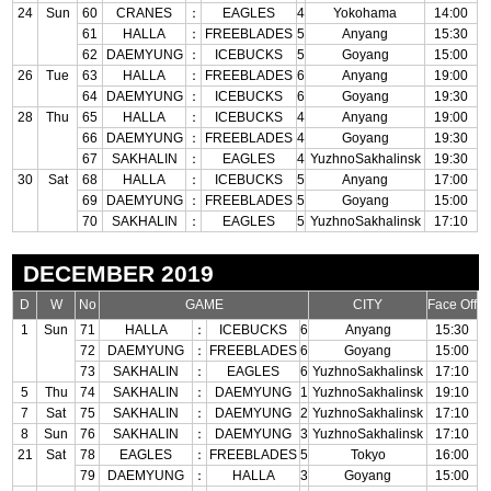
24
Sun
60
CRANES
：
EAGLES
4
Yokohama
14:00
61
HALLA
：
FREEBLADES
5
Anyang
15:30
62
DAEMYUNG
：
ICEBUCKS
5
Goyang
15:00
26
Tue
63
HALLA
：
FREEBLADES
6
Anyang
19:00
64
DAEMYUNG
：
ICEBUCKS
6
Goyang
19:30
28
Thu
65
HALLA
：
ICEBUCKS
4
Anyang
19:00
66
DAEMYUNG
：
FREEBLADES
4
Goyang
19:30
67
SAKHALIN
：
EAGLES
4
YuzhnoSakhalinsk
19:30
30
Sat
68
HALLA
：
ICEBUCKS
5
Anyang
17:00
69
DAEMYUNG
：
FREEBLADES
5
Goyang
15:00
70
SAKHALIN
：
EAGLES
5
YuzhnoSakhalinsk
17:10
DECEMBER 2019
D
W
No
GAME
CITY
Face Off
1
Sun
71
HALLA
：
ICEBUCKS
6
Anyang
15:30
72
DAEMYUNG
：
FREEBLADES
6
Goyang
15:00
73
SAKHALIN
：
EAGLES
6
YuzhnoSakhalinsk
17:10
5
Thu
74
SAKHALIN
：
DAEMYUNG
1
YuzhnoSakhalinsk
19:10
7
Sat
75
SAKHALIN
：
DAEMYUNG
2
YuzhnoSakhalinsk
17:10
8
Sun
76
SAKHALIN
：
DAEMYUNG
3
YuzhnoSakhalinsk
17:10
21
Sat
78
EAGLES
：
FREEBLADES
5
Tokyo
16:00
79
DAEMYUNG
：
HALLA
3
Goyang
15:00