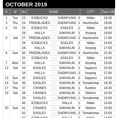
OCTOBER 2019
D
W
No
GAME
CITY
Face Off
1
Tue
23
ICEBUCKS
：
DAEMYUNG
3
Nikko
18:30
3
Thu
24
FREEBLADES
：
DAEMYUNG
1
Hachinohe
19:00
4
Fri
25
ICEBUCKS
：
EAGLES
1
Nikko
18:30
26
HALLA
：
SAKHALIN
1
Anyang
19:00
5
Sat
27
FREEBLADES
：
DAEMYUNG
2
Hachinohe
17:00
28
ICEBUCKS
：
EAGLES
2
Nikko
14:00
29
HALLA
：
SAKHALIN
2
Anyang
17:00
6
Sun
30
FREEBLADES
：
DAEMYUNG
3
Hachinohe
15:30
31
ICEBUCKS
：
EAGLES
3
Nikko
14:00
7
Mon
32
HALLA
：
SAKHALIN
3
Anyang
19:00
12
Sat
33
EAGLES
：
SAKHALIN
1
Sapporo
15:00
34
HALLA
：
DAEMYUNG
2
Anyang
17:00
13
Sun
35
EAGLES
：
SAKHALIN
2
Sapporo
15:00
15
Tue
36
EAGLES
：
SAKHALIN
3
Tomakomai
18:30
17
Thu
37
CRANES
：
SAKHALIN
1
Kushiro
18:30
19
Sat
38
CRANES
：
SAKHALIN
2
Obihiro
15:00
39
EAGLES
：
DAEMYUNG
1
Tomakomai
15:00
40
ICEBUCKS
：
HALLA
1
Nikko
14:00
20
Sun
41
CRANES
：
SAKHALIN
3
Obihiro
15:00
42
EAGLES
：
DAEMYUNG
2
Tomakomai
15:00