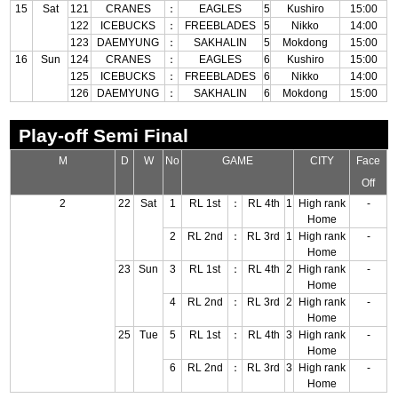
15
Sat
121
CRANES
：
EAGLES
5
Kushiro
15:00
122
ICEBUCKS
：
FREEBLADES
5
Nikko
14:00
123
DAEMYUNG
：
SAKHALIN
5
Mokdong
15:00
16
Sun
124
CRANES
：
EAGLES
6
Kushiro
15:00
125
ICEBUCKS
：
FREEBLADES
6
Nikko
14:00
126
DAEMYUNG
：
SAKHALIN
6
Mokdong
15:00
Play-off Semi Final
M
D
W
No
GAME
CITY
Face
Off
2
22
Sat
1
RL 1st
：
RL 4th
1
High rank
-
Home
2
RL 2nd
：
RL 3rd
1
High rank
-
Home
23
Sun
3
RL 1st
：
RL 4th
2
High rank
-
Home
4
RL 2nd
：
RL 3rd
2
High rank
-
Home
25
Tue
5
RL 1st
：
RL 4th
3
High rank
-
Home
6
RL 2nd
：
RL 3rd
3
High rank
-
Home