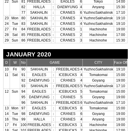
22
Sun
81
FREEBLADES
：
EAGLES
6
Tokyo
14:00
82
HALLA
：
DAEMYUNG
4
Anyang
15:30
77
SAKHALIN
：
CRANES
6
YuzhnoSakhalinsk
17:10
23
Mon
80
SAKHALIN
：
CRANES
4
YuzhnoSakhalinsk
19:10
24
Tue
83
SAKHALIN
：
CRANES
4
YuzhnoSakhalinsk
19:10
27
Fri
84
FREEBLADES
：
CRANES
1
Hachinohe
19:00
28
Sat
85
FREEBLADES
：
CRANES
2
Hachinohe
17:00
29
Sun
86
FREEBLADES
：
CRANES
3
Hachinohe
15:30
JANUARY 2020
D
W
No
GAME
CITY
Face Off
10
Fri
90
SAKHALIN
：
FREEBLADES
4
YuzhnoSakhalinsk
19:10
11
Sat
91
EAGLES
：
ICEBUCKS
4
Tomakomai
15:00
92
DAEMYUNG
：
CRANES
4
Goyang
19:00
93
SAKHALIN
：
FREEBLADES
5
YuzhnoSakhalinsk
17:10
12
Sun
94
EAGLES
：
ICEBUCKS
5
Tomakomai
15:00
95
DAEMYUNG
：
CRANES
5
Goyang
19:00
96
SAKHALIN
：
FREEBLADES
6
YuzhnoSakhalinsk
17:10
13
Mon
97
EAGLES
：
ICEBUCKS
6
Tomakomai
15:00
14
Tue
98
DAEMYUNG
：
CRANES
6
Goyang
19:00
16
Thu
99
HALLA
：
CRANES
4
Anyang
19:00
17
Fri
100
FREEBLADES
：
ICEBUCKS
1
Hachinohe
19:00
18
Sat
101
FREEBLADES
：
ICEBUCKS
2
Hachinohe
17:00