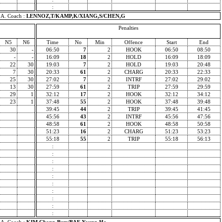
:
A. Coach :
LENNOZ,T/KAMP,K/XIANG,S/CHEN,G
Penalties
N5
N6
Time
No
Min
Offence
Start
End
30
-
06:50
7
2
HOOK
06:50
08:50
-
-
16:09
18
2
HOLD
16:09
18:09
22
30
19:03
7
2
HOLD
19:03
20:48
7
30
20:33
61
2
CHARG
20:33
22:33
25
30
27:02
7
2
INTRF
27:02
29:02
13
30
27:59
61
2
TRIP
27:59
29:59
29
1
32:12
17
2
HOOK
32:12
34:12
23
1
37:48
55
2
HOOK
37:48
39:48
39:45
44
2
TRIP
39:45
41:45
45:56
43
2
INTRF
45:56
47:56
48:58
61
2
HOOK
48:58
50:58
51:23
16
2
CHARG
51:23
53:23
55:18
55
2
TRIP
55:18
56:13
:
:
:
:
:
:
:
:
:
: