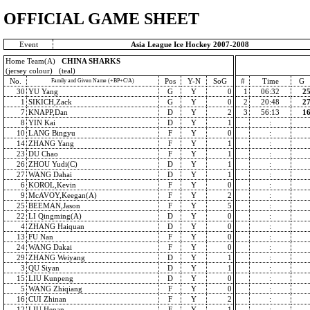
OFFICIAL GAME SHEET
Event
Asia League Ice Hockey 2007-2008
Home Team(A)
CHINA SHARKS
(jersey colour) (teal)
No.
Pos
Y-N
SoG
#
Time
G
Family and Given Name (+BP+C/A)
30
YU Yang
G
Y
0
1
06:32
2
1
SIKICH,Zack
G
Y
0
2
20:48
2
7
KNAPP,Dan
D
Y
2
3
56:13
1
8
YIN Kai
D
Y
1
:
10
LANG Bingyu
F
Y
0
:
14
ZHANG Yang
F
Y
1
:
23
DU Chao
F
Y
1
:
26
ZHOU Yudi(C)
D
Y
1
:
27
WANG Dahai
D
Y
1
:
6
KOROL,Kevin
F
Y
0
:
9
McAVOY,Keegan(A)
F
Y
2
:
25
BEEMAN,Jason
F
Y
5
:
22
LI Qingming(A)
D
Y
0
:
4
ZHANG Haiquan
D
Y
0
:
13
FU Nan
F
Y
0
:
24
WANG Dakai
F
Y
0
:
29
ZHANG Weiyang
D
Y
1
:
3
QU Siyan
D
Y
1
:
15
LIU Kunpeng
D
Y
0
:
5
WANG Zhiqiang
F
Y
0
:
16
CUI Zhinan
F
Y
2
:
12
LIU Henan
F
Y
1
: