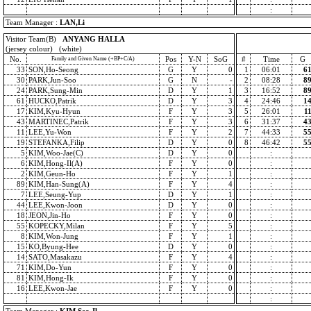
:
Team Manager :
LAN,Li
Visitor Team(B)
ANYANG HALLA
(jersey colour) (white)
No.
Pos
Y-N
SoG
#
Time
G
Family and Given Name (+BP+C/A)
33
SON,Ho-Seong
G
Y
0
1
06:01
6
30
PARK,Jun-Soo
G
N
-
2
08:28
8
24
PARK,Sung-Min
D
Y
1
3
16:52
8
61
HUCKO,Patrik
D
Y
3
4
24:46
1
17
KIM,Kyu-Hyun
F
Y
3
5
26:01
1
43
MARTINEC,Patrik
F
Y
3
6
31:37
4
11
LEE,Yu-Won
F
Y
2
7
44:33
5
19
STEFANKA,Filip
D
Y
0
8
46:42
5
5
KIM,Woo-Jae(C)
D
Y
0
:
6
KIM,Hong-Il(A)
F
Y
0
:
2
KIM,Geun-Ho
F
Y
1
:
89
KIM,Han-Sung(A)
F
Y
4
:
7
LEE,Seung-Yup
D
Y
1
:
44
LEE,Kwon-Joon
D
Y
0
:
18
JEON,Jin-Ho
F
Y
0
:
55
KOPECKY,Milan
F
Y
5
:
8
KIM,Won-Jung
F
Y
1
:
15
KO,Byung-Hee
D
Y
0
:
14
SATO,Masakazu
F
Y
4
:
71
KIM,Do-Yun
F
Y
0
:
81
KIM,Hong-Ik
F
Y
0
:
16
LEE,Kwon-Jae
F
Y
0
:
: