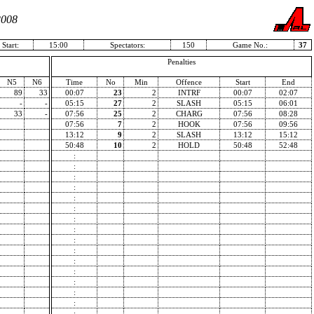
2008
Start:
15:00
Spectators:
150
Game No.:
37
Penalties
N5
N6
Time
No
Min
Offence
Start
End
89
33
00:07
23
2
INTRF
00:07
02:07
-
-
05:15
27
2
SLASH
05:15
06:01
33
-
07:56
25
2
CHARG
07:56
08:28
07:56
7
2
HOOK
07:56
09:56
13:12
9
2
SLASH
13:12
15:12
50:48
10
2
HOLD
50:48
52:48
:
:
:
:
:
:
:
:
:
:
:
:
:
:
:
: