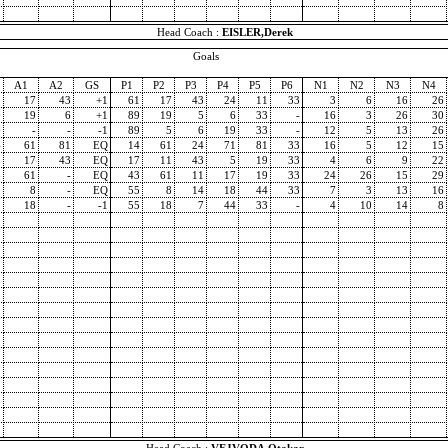
Head Coach :
EISLER,Derek
Goals
A1
A2
GS
P1
P2
P3
P4
P5
P6
N1
N2
N3
N4
1
17
43
+1
61
17
43
24
11
33
3
6
16
26
9
19
6
+1
89
19
5
6
33
-
16
3
26
30
9
-
-
-1
89
5
6
19
33
-
12
5
13
26
4
61
81
EQ
14
61
24
71
81
33
16
5
12
15
1
17
43
EQ
17
11
43
5
19
33
4
6
9
22
3
61
-
EQ
43
61
11
17
19
33
24
26
15
29
5
8
-
EQ
55
8
14
18
44
33
7
3
13
16
5
18
-
-1
55
18
7
44
33
-
4
10
14
8