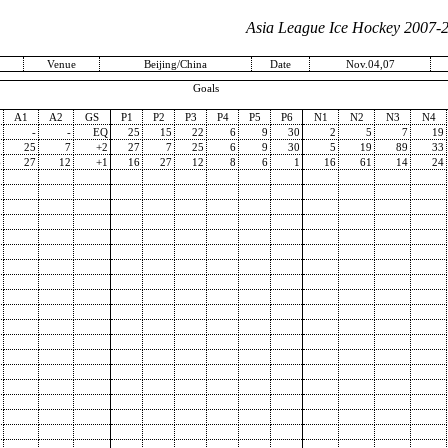
Asia League Ice Hockey 2007-
Venue
Beijing/China
Date
Nov.04,07
Goals
A1
A2
GS
P1
P2
P3
P4
P5
P6
N1
N2
N3
N4
5
-
-
EQ
25
15
22
6
9
30
2
5
7
19
7
25
7
+2
27
7
25
6
9
30
5
19
89
33
6
27
12
+1
16
27
12
8
6
1
16
61
14
24