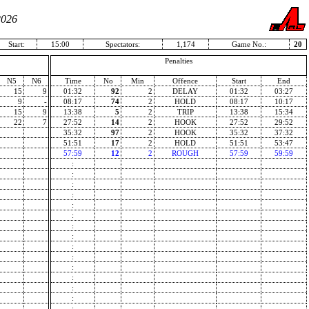
2026
Start:
15:00
Spectators:
1,174
Game No.:
20
Penalties
N5
N6
Time
No
Min
Offence
Start
End
15
9
01:32
92
2
DELAY
01:32
03:27
9
-
08:17
74
2
HOLD
08:17
10:17
15
9
13:38
5
2
TRIP
13:38
15:34
22
7
27:52
14
2
HOOK
27:52
29:52
35:32
97
2
HOOK
35:32
37:32
51:51
17
2
HOLD
51:51
53:47
57:59
12
2
ROUGH
57:59
59:59
:
:
:
:
:
:
:
:
:
:
:
:
:
:
: