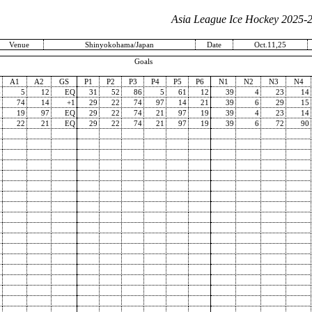
Asia League Ice Hockey 2025-
Venue
Shinyokohama/Japan
Date
Oct.11,25
Goals
A1
A2
GS
P1
P2
P3
P4
P5
P6
N1
N2
N3
N4
6
5
12
EQ
31
52
86
5
61
12
39
4
23
14
7
74
14
+1
29
22
74
97
14
21
39
6
29
15
1
19
97
EQ
29
22
74
21
97
19
39
4
23
14
7
22
21
EQ
29
22
74
21
97
19
39
6
72
90