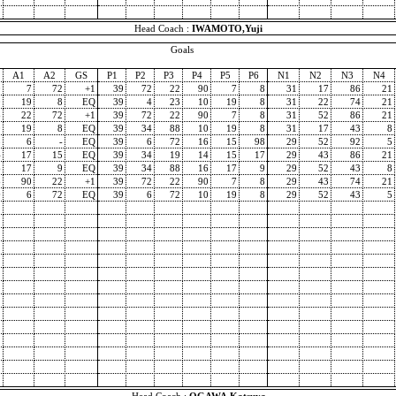
Head Coach :
IWAMOTO,Yuji
Goals
A1
A2
GS
P1
P2
P3
P4
P5
P6
N1
N2
N3
N4
0
7
72
+1
39
72
22
90
7
8
31
17
86
21
0
19
8
EQ
39
4
23
10
19
8
31
22
74
21
8
22
72
+1
39
72
22
90
7
8
31
52
86
21
0
19
8
EQ
39
34
88
10
19
8
31
17
43
8
5
6
-
EQ
39
6
72
16
15
98
29
52
92
5
4
17
15
EQ
39
34
19
14
15
17
29
43
86
21
6
17
9
EQ
39
34
88
16
17
9
29
52
43
8
8
90
22
+1
39
72
22
90
7
8
29
43
74
21
9
6
72
EQ
39
6
72
10
19
8
29
52
43
5