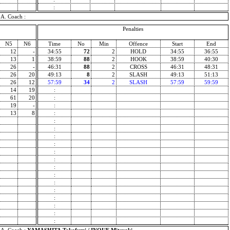
:
A. Coach :
Penalties
N5
N6
Time
No
Min
Offence
Start
End
12
-
34:55
72
2
HOLD
34:55
36:55
13
1
38:59
88
2
HOOK
38:59
40:30
26
-
46:31
88
2
CROSS
46:31
48:31
26
20
49:13
8
2
SLASH
49:13
51:13
26
12
57:59
34
2
SLASH
57:59
59:59
14
19
:
61
20
:
19
-
:
13
8
:
:
:
:
:
:
:
:
:
:
:
:
:
:
: