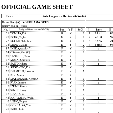
OFFICIAL GAME SHEET
Event
Asia League Ice Hockey 2025-2026
Home Team(A)
YOKOHAMA GRITS
(jersey colour) (blue)
No.
Pos
Y-N
SoG
#
Time
G
Family and Given Name (+BP+C/A)
31
TOMITA,Kai
G
Y
0
1
04:41
8
29
ISOBE,Yujiro
G
Y
0
2
40:30
9
22
ROCKWELL,Tyler
D
Y
1
3
43:45
2
74
MIURA,Daiki
D
Y
2
4
58:35
9
97
IKEDA,Atsuki(A)
F
Y
2
:
14
OSAWA,Yuto(C)
F
Y
0
:
19
TANEICHI,Yuto
F
Y
3
:
17
MUTAI,Shintaro
D
Y
2
:
92
SAITO,Hikaru
D
Y
0
:
21
SUGIMOTO,Kai
F
Y
2
:
13
IWAMOTO,Kazuma
F
Y
1
:
1
KUJI,Shuhei
F
Y
3
:
52
MATSUKANE,Kenta(A)
D
Y
0
:
86
PARK,Junseo
D
Y
2
:
5
IZUMI,Shoma
F
Y
2
:
61
SUZUKI,Roy
F
Y
1
:
12
UNJO,Yuki
F
Y
2
:
43
HATAYAMA,Ryuki
D
Y
1
:
8
UENO,Teppei
F
Y
0
:
26
GONDAIRA,Yuto
F
Y
0
:
20
ISHII,Shuto
F
Y
0
:
: