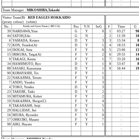
:
Team Manager :
MIKOSHIBA,Takashi
Visitor Team(B)
RED EAGLES HOKKAIDO
(jersey colour) (white)
No.
Pos
Y-N
SoG
#
Time
G
Family and Given Name (+BP+C/A)
39
NARISAWA,Yuta
G
Y
0
1
03:27
9
44
SATOH,Eiki
G
N
-
2
11:59
1
6
YAMADA, Kotaro
D
Y
3
3
15:34
72
KON, Yusuke(A)
D
Y
1
4
18:53
1
14
ISOGAI, Sota
F
Y
6
5
23:06
1
15
IRIKURA, Taiga(A)
F
Y
2
6
29:55
1
9
TAKAGI, Kenta
F
Y
1
7
33:20
1
34
HASHIMOTO, Ryo
D
Y
1
8
53:47
88
SASAKI, Kazumasa
D
Y
1
9
56:44
1
90
KOBAYASHI, Toi
F
Y
1
:
22
NAKAJIMA, Teruto
F
Y
5
:
7
ANDO, Yusaku
F
Y
3
:
4
TOKO, Yutaka
D
Y
3
:
23
TAKEBE, Taiki
D
Y
2
:
10
MITAMURA, Kohei
F
Y
2
:
19
NAKAJIMA, Shogo(C)
F
Y
4
:
8
TAKAHASHI, Seiji
F
Y
5
:
29
HALLIDAY, Jiei
D
Y
5
:
16
MIURA, Ryosuke
F
Y
0
:
17
OHKUBO, Masato
F
Y
7
:
98
AIKI, Hayato
F
Y
1
:
:
: