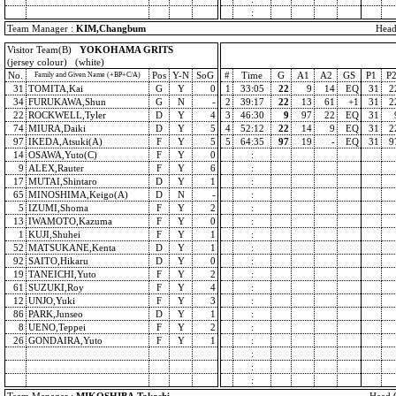
:
Team Manager :
KIM,Changbum
Head
Visitor Team(B)
YOKOHAMA GRITS
(jersey colour) (white)
No.
Pos
Y-N
SoG
#
Time
G
A1
A2
GS
P1
P
Family and Given Name (+BP+C/A)
31
TOMITA,Kai
G
Y
0
1
33:05
22
9
14
EQ
31
2
34
FURUKAWA,Shun
G
N
-
2
39:17
22
13
61
+1
31
2
22
ROCKWELL,Tyler
D
Y
4
3
46:30
9
97
22
EQ
31
74
MIURA,Daiki
D
Y
5
4
52:12
22
14
9
EQ
31
2
97
IKEDA,Atsuki(A)
F
Y
5
5
64:35
97
19
-
EQ
31
9
14
OSAWA,Yuto(C)
F
Y
0
:
9
ALEX,Rauter
F
Y
6
:
17
MUTAI,Shintaro
D
Y
1
:
65
MINOSHIMA,Keigo(A)
D
N
-
:
5
IZUMI,Shoma
F
Y
2
:
13
IWAMOTO,Kazuma
F
Y
0
:
1
KUJI,Shuhei
F
Y
1
:
52
MATSUKANE,Kenta
D
Y
1
:
92
SAITO,Hikaru
D
Y
0
:
19
TANEICHI,Yuto
F
Y
2
:
61
SUZUKI,Roy
F
Y
4
:
12
UNJO,Yuki
F
Y
3
:
86
PARK,Junseo
D
Y
1
:
8
UENO,Teppei
F
Y
2
:
26
GONDAIRA,Yuto
F
Y
1
:
:
:
: