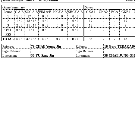
Team Manager :
MIKOSHIBA,Takashi
Head 
Game Summary
Saves
Period
G A:B
SOG A:B
PIM A:B
PPGF A:B
SHGF A:B
GKA1
GKA2
EGA
GKB1
1
1 : 0
17 : 5
0 : 4
0 : 0
0 : 0
4
-
-
16
2
1 : 2
18 : 18
4 : 2
0 : 1
0 : 0
17
-
-
17
3
2 : 2
11 : 14
0 : 2
0 : 0
0 : 0
12
-
-
9
OVT
0 : 1
1 : 1
0 : 0
0 : 0
0 : 0
-
-
-
1
PSS
-
-
-
-
-
-
-
-
-
TOTAL
4 : 5
47 : 38
4 : 8
0 : 1
0 : 0
33
-
-
43
Referee:
79 CHAE Young Jin
Referee:
18 Goro TERAKAD
Sign Referee:
Sign Referee:
Linesman:
30 YU Sang Jin
Linesman:
38 CHAE JUNG OH