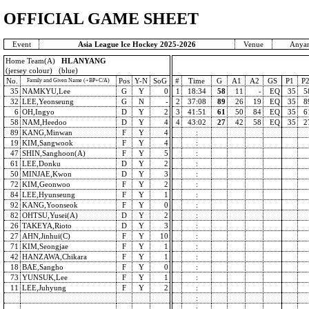
OFFICIAL GAME SHEET
Event
Asia League Ice Hockey 2025-2026
Venue
Anyan
Home Team(A)
HL ANYANG
(jersey colour) (blue)
No.
Pos
Y-N
SoG
#
Time
G
A1
A2
GS
P1
P
Family and Given Name (+BP+C/A)
35
NAMKYU,Lee
G
Y
0
1
18:34
58
11
-
EQ
35
5
32
LEE,Yeonseung
G
N
-
2
37:08
89
26
19
EQ
35
8
6
OH,Ingyo
D
Y
2
3
41:51
61
50
84
EQ
35
6
58
NAM,Heedoo
D
Y
4
4
43:02
27
42
58
EQ
35
2
89
KANG,Minwan
F
Y
4
:
19
KIM,Sangwook
F
Y
4
:
47
SHIN,Sanghoon(A)
F
Y
5
:
61
LEE,Donku
D
Y
2
:
50
MINJAE,Kwon
D
Y
3
:
72
KIM,Geonwoo
F
Y
2
:
84
LEE,Hyunseung
F
Y
1
:
92
KANG,Yoonseok
F
Y
0
:
82
OHTSU,Yusei(A)
D
Y
2
:
26
TAKEYA,Rioto
D
Y
3
:
27
AHN,Jinhui(C)
F
Y
10
:
71
KIM,Seongjae
F
Y
1
:
42
HANZAWA,Chikara
F
Y
1
:
18
BAE,Sangho
F
Y
0
:
73
YUNSUK,Lee
F
Y
1
:
11
LEE,Juhyung
F
Y
2
:
:
: