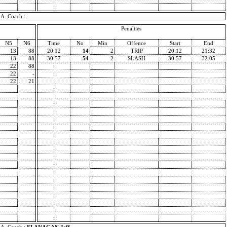
:
A. Coach :
Penalties
N5
N6
Time
No
Min
Offence
Start
End
13
88
20:12
14
2
TRIP
20:12
21:32
13
88
30:57
54
2
SLASH
30:57
32:05
22
88
:
22
-
:
22
21
:
:
:
:
:
:
:
:
:
:
:
:
:
:
:
:
:
:
: