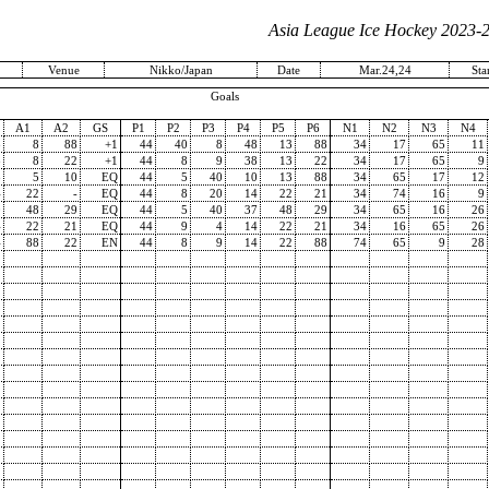
Asia League Ice Hockey 2023-
Venue
Nikko/Japan
Date
Mar.24,24
Star
Goals
A1
A2
GS
P1
P2
P3
P4
P5
P6
N1
N2
N3
N4
3
8
88
+1
44
40
8
48
13
88
34
17
65
11
3
8
22
+1
44
8
9
38
13
22
34
17
65
9
3
5
10
EQ
44
5
40
10
13
88
34
65
17
12
4
22
-
EQ
44
8
20
14
22
21
34
74
16
9
0
48
29
EQ
44
5
40
37
48
29
34
65
16
26
4
22
21
EQ
44
9
4
14
22
21
34
16
65
26
4
88
22
EN
44
8
9
14
22
88
74
65
9
28