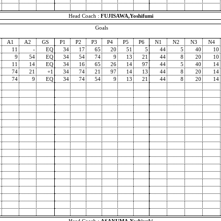
Head Coach :
FUJISAWA,Yoshifumi
Goals
A1
A2
GS
P1
P2
P3
P4
P5
P6
N1
N2
N3
N4
0
11
-
EQ
34
17
65
20
51
5
44
5
40
10
3
9
54
EQ
34
54
74
9
13
21
44
8
20
10
6
11
14
EQ
34
16
65
26
14
97
44
5
40
14
7
74
21
+1
34
74
21
97
14
13
44
8
20
14
1
74
9
EQ
34
74
54
9
13
21
44
8
20
14