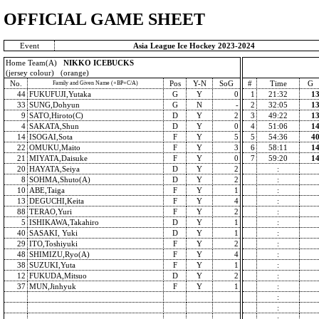
OFFICIAL GAME SHEET
Event
Asia League Ice Hockey 2023-2024
Home Team(A)
NIKKO ICEBUCKS
(jersey colour) (orange)
No.
Pos
Y-N
SoG
#
Time
G
Family and Given Name (+BP+C/A)
44
FUKUFUJI,Yutaka
G
Y
0
1
21:32
1
33
SUNG,Dohyun
G
N
-
2
32:05
1
9
SATO,Hiroto(C)
D
Y
2
3
49:22
1
4
SAKATA,Shun
D
Y
0
4
51:06
1
14
ISOGAI,Sota
F
Y
5
5
54:36
4
22
OMUKU,Maito
F
Y
3
6
58:11
1
21
MIYATA,Daisuke
F
Y
0
7
59:20
1
20
HAYATA,Seiya
D
Y
2
:
8
SOHMA,Shuto(A)
D
Y
2
:
10
ABE,Taiga
F
Y
1
:
13
DEGUCHI,Keita
F
Y
4
:
88
TERAO,Yuri
F
Y
2
:
5
ISHIKAWA,Takahiro
D
Y
1
:
40
SASAKI, Yuki
D
Y
1
:
29
ITO,Toshiyuki
F
Y
2
:
48
SHIMIZU,Ryo(A)
F
Y
4
:
38
SUZUKI,Yuta
F
Y
1
:
12
FUKUDA,Mitsuo
D
Y
2
:
37
MUN,Jinhyuk
F
Y
1
:
:
:
: