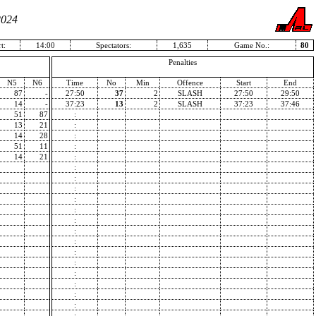
2024
t:
14:00
Spectators:
1,635
Game No.:
80
Penalties
N5
N6
Time
No
Min
Offence
Start
End
87
-
27:50
37
2
SLASH
27:50
29:50
14
-
37:23
13
2
SLASH
37:23
37:46
51
87
:
13
21
:
14
28
:
51
11
:
14
21
:
:
:
:
:
:
:
:
:
:
:
:
:
:
:
: