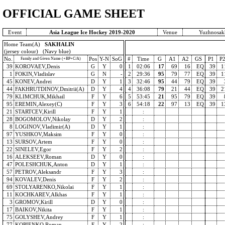
OFFICIAL GAME SHEET
Event
Asia League Ice Hockey 2019-2020
Venue
Yuzhnosakh
Home Team(A)
SAKHALIN
(jersey colour) (Navy blue)
No.
Pos
Y-N
SoG
#
Time
G
A1
A2
GS
P1
P
Family and Given Name (+BP+C/A)
39
KOROVAEV,Denis
G
Y
0
1
02:06
17
69
16
EQ
39
1
1
FOKIN,Vladislav
G
N
-
2
29:36
95
79
77
EQ
39
1
45
KONEV,Andrei
D
Y
1
3
32:46
95
44
79
EQ
39
44
FAKHRUTDINOV,Dmitrii(A)
D
Y
4
4
36:08
79
21
44
EQ
39
2
79
KLIMCHUK,Mikhail
F
Y
6
5
53:45
21
95
79
EQ
39
95
EREMIN,Alexey(C)
F
Y
3
6
54:18
22
97
13
EQ
39
1
21
STARTCEV,Kirill
F
Y
1
:
28
BOGOMOLOV,Nikolay
D
Y
2
:
8
LOGINOV,Vladimir(A)
D
Y
1
:
97
YUSHKOV,Maksim
F
Y
0
:
13
SURSOV,Artem
F
Y
0
:
22
SINELEV,Egor
F
Y
2
:
16
ALEKSEEV,Roman
D
Y
0
:
47
POLESHCHUK,Anton
D
Y
1
:
57
PETROV,Aleksandr
F
Y
3
:
94
KOVALEV,Denis
F
Y
2
:
69
STOLYARENKO,Nikolai
F
Y
1
:
11
KOCHKAREV,Alkhas
F
Y
1
:
3
GROMOV,Kirill
D
Y
0
:
17
BAIKOV,Nikita
F
Y
1
:
75
GOLYSHEV,Andrey
F
Y
1
:
77
KOPIENKO,Roman
F
Y
2
: