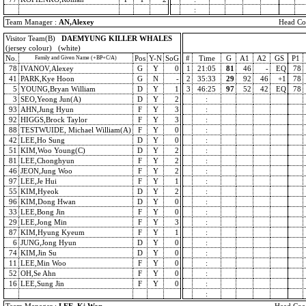
:
Team Manager :
AN,Alexey
Head Co
Visitor Team(B)
DAEMYUNG KILLER WHALES
(jersey colour) (white)
No.
Pos
Y-N
SoG
#
Time
G
A1
A2
GS
P1
Family and Given Name (+BP+C/A)
78
IVANOV,Alexey
G
Y
0
1
21:05
81
46
-
EQ
78
41
PARK,Kye Hoon
G
N
-
2
35:33
29
92
46
+1
78
5
YOUNG,Bryan William
D
Y
1
3
46:25
97
52
42
EQ
78
3
SEO,Yeong Jun(A)
D
Y
2
:
93
AHN,Jung Hyun
F
Y
3
:
92
HIGGS,Brock Taylor
F
Y
3
:
88
TESTWUIDE, Michael William(A)
F
Y
0
:
42
LEE,Ho Sung
D
Y
0
:
51
KIM,Woo Young(C)
D
Y
2
:
81
LEE,Chonghyun
F
Y
2
:
46
JEON,Jung Woo
F
Y
2
:
97
LEE,Je Hui
F
Y
1
:
55
KIM,Hyeok
D
Y
2
:
96
KIM,Dong Hwan
D
Y
0
:
33
LEE,Bong Jin
F
Y
0
:
29
LEE,Jong Min
F
Y
3
:
87
KIM,Hyung Kyeum
F
Y
1
:
6
JUNG,Jong Hyun
D
Y
0
:
74
KIM,Jin Su
D
Y
0
:
11
LEE,Min Woo
F
Y
0
:
52
OH,Se Ahn
F
Y
0
:
16
LEE,Sung Jin
F
Y
0
:
: