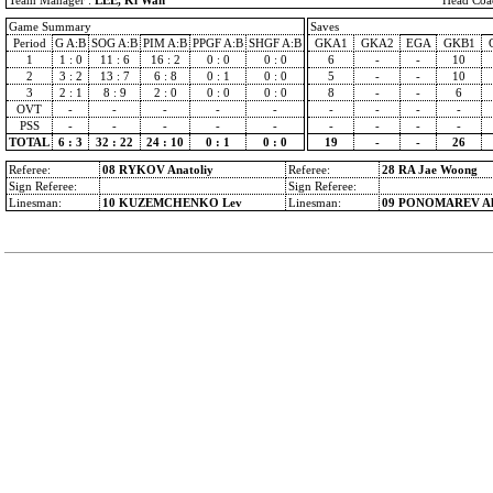
Team Manager :
LEE, Ki Wan
Head Coa
Game Summary
Saves
Period
G A:B
SOG A:B
PIM A:B
PPGF A:B
SHGF A:B
GKA1
GKA2
EGA
GKB1
1
1 : 0
11 : 6
16 : 2
0 : 0
0 : 0
6
-
-
10
2
3 : 2
13 : 7
6 : 8
0 : 1
0 : 0
5
-
-
10
3
2 : 1
8 : 9
2 : 0
0 : 0
0 : 0
8
-
-
6
OVT
-
-
-
-
-
-
-
-
-
PSS
-
-
-
-
-
-
-
-
-
TOTAL
6 : 3
32 : 22
24 : 10
0 : 1
0 : 0
19
-
-
26
Referee:
08 RYKOV Anatoliy
Referee:
28 RA Jae Woong
Sign Referee:
Sign Referee:
Linesman:
10 KUZEMCHENKO Lev
Linesman:
09 PONOMAREV Al