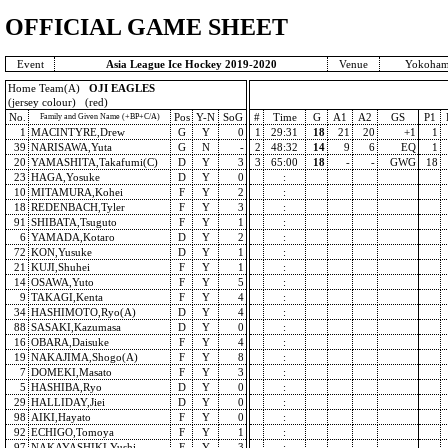
OFFICIAL GAME SHEET
Event
Asia League Ice Hockey 2019-2020
Venue
Yokoham
Home Team(A)
OJI EAGLES
(jersey colour) (red)
No.
Pos
Y-N
SoG
#
Time
G
A1
A2
GS
P1
Family and Given Name (+BP+C/A)
1
MACINTYRE,Drew
G
Y
0
1
29:31
18
21
20
+1
1
39
NARISAWA,Yuta
G
N
-
2
48:32
14
9
6
EQ
1
20
YAMASHITA,Takafumi(C)
D
Y
3
3
65:00
18
-
-
GWG
18
23
HAGA,Yosuke
D
Y
0
:
10
MITAMURA,Kohei
F
Y
2
:
18
REDENBACH,Tyler
F
Y
3
:
91
SHIBATA,Tsuguto
F
Y
1
:
6
YAMADA,Kotaro
D
Y
2
:
72
KON,Yusuke
D
Y
1
:
21
KUJI,Shuhei
F
Y
1
:
14
OSAWA,Yuto
F
Y
5
:
9
TAKAGI,Kenta
F
Y
4
:
34
HASHIMOTO,Ryo(A)
D
Y
4
:
88
SASAKI,Kazumasa
D
Y
0
:
16
OBARA,Daisuke
F
Y
4
:
19
NAKAJIMA,Shogo(A)
F
Y
8
:
7
DOMEKI,Masato
F
Y
3
:
5
HASHIBA,Ryo
D
Y
0
:
29
HALLIDAY,Jiei
D
Y
0
:
98
AIKI,Hayato
F
Y
0
:
92
ECHIGO,Tomoya
F
Y
1
:
97
NAKAYASHIKI,Yushi
F
Y
3
: