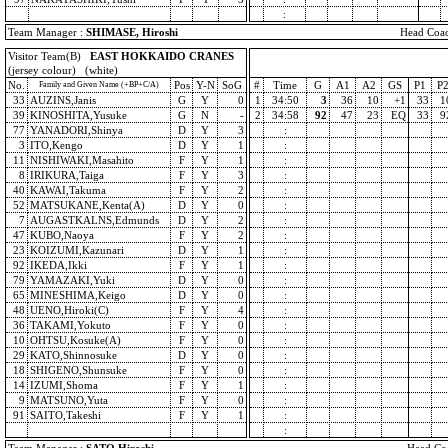
:
Team Manager :
SHIMASE, Hiroshi
Head Coa
Visitor Team(B)
EAST HOKKAIDO CRANES
(jersey colour) (white)
No.
Pos
Y-N
SoG
#
Time
G
A1
A2
GS
P1
P
Family and Given Name (+BP+C/A)
33
AUZINS,Janis
G
Y
0
1
34:50
3
36
10
+1
33
1
39
KINOSHITA,Yusuke
G
N
-
2
34:58
92
47
23
EQ
33
9
77
YANADORI,Shinya
D
Y
3
:
3
ITO,Kengo
D
Y
1
:
11
NISHIWAKI,Masahito
F
Y
1
:
8
IRIKURA,Taiga
F
Y
3
:
40
KAWAI,Takuma
F
Y
2
:
52
MATSUKANE,Kenta(A)
D
Y
0
:
7
AUGASTKALNS,Edmunds
D
Y
2
:
47
KUBO,Naoya
F
Y
2
:
23
KOIZUMI,Kazunari
D
Y
1
:
92
IKEDA,Ikki
F
Y
1
:
79
YAMAZAKI,Yuki
D
Y
0
:
65
MINESHIMA,Keigo
D
Y
0
:
48
UENO,Hiroki(C)
F
Y
4
:
36
TAKAMI,Yokuto
F
Y
0
:
10
OHTSU,Kosuke(A)
F
Y
0
:
29
KATO,Shinnosuke
D
Y
0
:
18
SHIGENO,Shunsuke
F
Y
0
:
14
IZUMI,Shoma
F
Y
1
:
9
MATSUNO,Yuta
F
Y
0
:
91
SAITO,Takeshi
F
Y
1
:
: