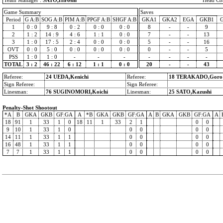
Team Manager :
SATO,Hiroshi
Head Co
Game Summary
Saves
Period
G A:B
SOG A:B
PIM A:B
PPGF A:B
SHGF A:B
GKA1
GKA2
EGA
GKB1
1
0 : 0
9 : 8
0 : 2
0 : 0
0 : 0
8
-
-
9
2
1 : 2
14 : 9
4 : 6
1 : 1
0 : 0
7
-
-
13
3
1 : 0
17 : 5
2 : 4
0 : 0
0 : 0
5
-
-
16
OVT
0 : 0
5 : 0
0 : 0
0 : 0
0 : 0
0
-
-
5
PSS
1 : 0
1 : 0
-
-
-
-
-
-
-
TOTAL
3 : 2
46 : 22
6 : 12
1 : 1
0 : 0
20
-
-
43
Referee:
24 UEDA,Kenichi
Referee:
18 TERAKADO,Goro
Sign Referee:
Sign Referee:
Linesman:
76 SUGINOMORI,Koichi
Linesman:
25 SATO,Kazushi
Penalty-Shot Shootout
*A
B
GKA
GKB
GF:GA
A
*B
GKA
GKB
GF:GA
A
B
GKA
GKB
GF:GA
A
18
91
1
33
1
0
18
11
1
33
2
1
0
0
9
10
1
33
1
0
0
0
0
0
14
11
1
33
1
1
0
0
0
0
16
48
1
33
1
1
0
0
0
0
7
7
1
33
1
1
0
0
0
0