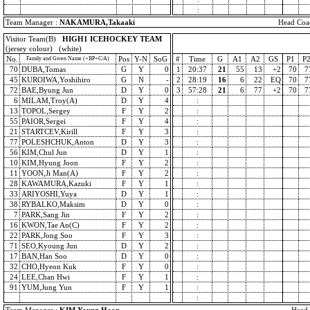
:
Team Manager :
NAKAMURA,Takaaki
Head Coa
Visitor Team(B)
HIGH1 ICEHOCKEY TEAM
(jersey colour) (white)
No.
Pos
Y-N
SoG
#
Time
G
A1
A2
GS
P1
P
Family and Given Name (+BP+C/A)
70
DUBA,Tomas
G
Y
0
1
20:37
21
55
13
+2
70
7
45
KUROIWA,Yoshihiro
G
N
-
2
28:19
16
6
22
EQ
70
7
72
BAE,Byung Jun
D
Y
0
3
57:28
21
6
77
+2
70
7
6
MILAM,Troy(A)
D
Y
4
:
13
TOPOL,Sergey
F
Y
2
:
55
PAIOR,Sergei
F
Y
4
:
21
STARTCEV,Kirill
F
Y
3
:
77
POLESHCHUK,Anton
D
Y
3
:
56
KIM,Chul Jun
D
Y
1
:
10
KIM,Hyung Joon
F
Y
2
:
11
YOON,Ji Man(A)
F
Y
2
:
28
KAWAMURA,Kazuki
F
Y
1
:
33
ARIYOSHI,Yuya
D
Y
1
:
38
RYBALKO,Maksim
D
Y
0
:
7
PARK,Sang Jin
F
Y
2
:
16
KWON,Tae An(C)
F
Y
2
:
22
PARK,Jong Soo
F
Y
3
:
71
SEO,Kyoung Jun
D
Y
2
:
17
BAN,Han Soo
D
Y
0
:
32
CHO,Hyeon Kuk
F
Y
0
:
24
LEE,Chan Hwi
F
Y
1
:
91
YUM,Jung Yun
F
Y
1
:
: