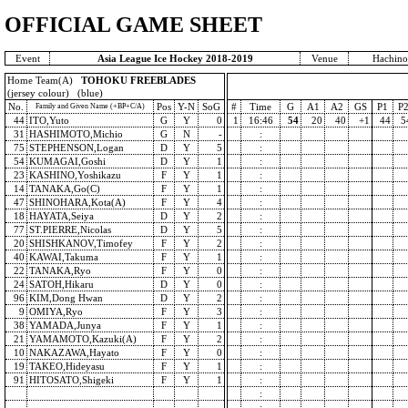
OFFICIAL GAME SHEET
Event
Asia League Ice Hockey 2018-2019
Venue
Hachino
Home Team(A)
TOHOKU FREEBLADES
(jersey colour) (blue)
No.
Pos
Y-N
SoG
#
Time
G
A1
A2
GS
P1
P
Family and Given Name (+BP+C/A)
44
ITO,Yuto
G
Y
0
1
16:46
54
20
40
+1
44
5
31
HASHIMOTO,Michio
G
N
-
:
75
STEPHENSON,Logan
D
Y
5
:
54
KUMAGAI,Goshi
D
Y
1
:
23
KASHINO,Yoshikazu
F
Y
1
:
14
TANAKA,Go(C)
F
Y
1
:
47
SHINOHARA,Kota(A)
F
Y
4
:
18
HAYATA,Seiya
D
Y
2
:
77
ST.PIERRE,Nicolas
D
Y
5
:
20
SHISHKANOV,Timofey
F
Y
2
:
40
KAWAI,Takuma
F
Y
1
:
22
TANAKA,Ryo
F
Y
0
:
24
SATOH,Hikaru
D
Y
0
:
96
KIM,Dong Hwan
D
Y
2
:
9
OMIYA,Ryo
F
Y
3
:
38
YAMADA,Junya
F
Y
1
:
21
YAMAMOTO,Kazuki(A)
F
Y
2
:
10
NAKAZAWA,Hayato
F
Y
0
:
19
TAKEO,Hideyasu
F
Y
1
:
91
HITOSATO,Shigeki
F
Y
1
:
:
: