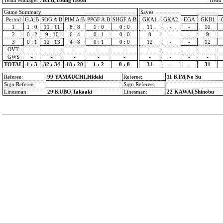
Team Manager :
KIM,Young Hoon
Head 
Game Summary
Saves
Period
G A:B
SOG A:B
PIM A:B
PPGF A:B
SHGF A:B
GKA1
GKA2
EGA
GKB1
1
1 : 0
11 : 11
8 : 8
1 : 0
0 : 0
11
-
-
10
2
0 : 2
9 : 10
6 : 4
0 : 1
0 : 0
8
-
-
9
3
0 : 1
12 : 13
4 : 8
0 : 1
0 : 0
12
-
-
12
OVT
-
-
-
-
-
-
-
-
-
GWS
-
-
-
-
-
-
-
-
-
TOTAL
1 : 3
32 : 34
18 : 20
1 : 2
0 : 0
31
-
-
31
Referee:
99 YAMAUCHI,Hideki
Referee:
11 KIM,No Su
Sign Referee:
Sign Referee:
Linesman:
29 KUBO,Takaaki
Linesman:
22 KAWAI,Shinobu