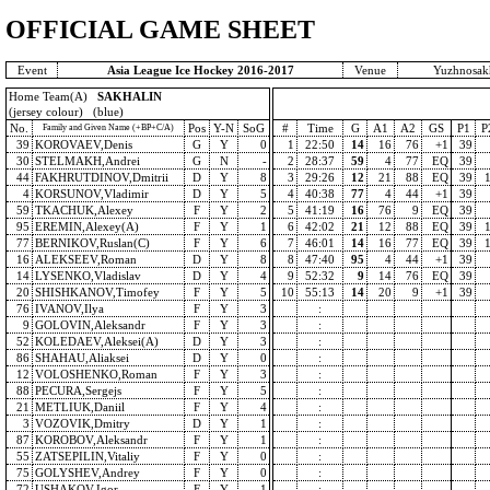
OFFICIAL GAME SHEET
Event
Asia League Ice Hockey 2016-2017
Venue
Yuzhnosakh
Home Team(A)
SAKHALIN
(jersey colour) (blue)
No.
Pos
Y-N
SoG
#
Time
G
A1
A2
GS
P1
P
Family and Given Name (+BP+C/A)
39
KOROVAEV,Denis
G
Y
0
1
22:50
14
16
76
+1
39
30
STELMAKH,Andrei
G
N
-
2
28:37
59
4
77
EQ
39
44
FAKHRUTDINOV,Dmitrii
D
Y
8
3
29:26
12
21
88
EQ
39
4
KORSUNOV,Vladimir
D
Y
5
4
40:38
77
4
44
+1
39
59
TKACHUK,Alexey
F
Y
2
5
41:19
16
76
9
EQ
39
95
EREMIN,Alexey(A)
F
Y
1
6
42:02
21
12
88
EQ
39
77
BERNIKOV,Ruslan(C)
F
Y
6
7
46:01
14
16
77
EQ
39
16
ALEKSEEV,Roman
D
Y
8
8
47:40
95
4
44
+1
39
14
LYSENKO,Vladislav
D
Y
4
9
52:32
9
14
76
EQ
39
20
SHISHKANOV,Timofey
F
Y
5
10
55:13
14
20
9
+1
39
76
IVANOV,Ilya
F
Y
3
:
9
GOLOVIN,Aleksandr
F
Y
3
:
52
KOLEDAEV,Aleksei(A)
D
Y
3
:
86
SHAHAU,Aliaksei
D
Y
0
:
12
VOLOSHENKO,Roman
F
Y
3
:
88
PECURA,Sergejs
F
Y
5
:
21
METLIUK,Daniil
F
Y
4
:
3
VOZOVIK,Dmitry
D
Y
1
:
87
KOROBOV,Aleksandr
F
Y
1
:
55
ZATSEPILIN,Vitaliy
F
Y
0
:
75
GOLYSHEV,Andrey
F
Y
0
:
72
USHAKOV,Igor
F
Y
1
: