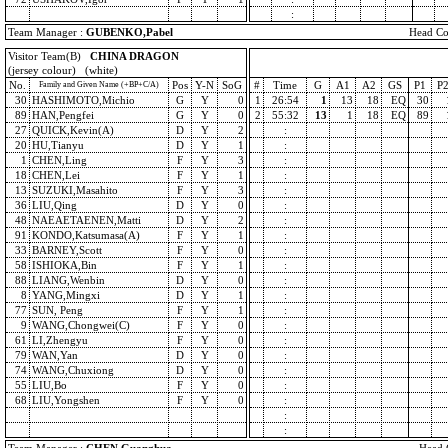
:
Team Manager :
GUBENKO,Pabel
Head Co
Visitor Team(B)
CHINA DRAGON
(jersey colour) (white)
No.
Pos
Y-N
SoG
#
Time
G
A1
A2
GS
P1
P
Family and Given Name (+BP+C/A)
30
HASHIMOTO,Michio
G
Y
0
1
26:54
1
13
18
EQ
30
89
HAN,Pengfei
G
Y
0
2
55:32
13
1
18
EQ
89
27
QUICK,Kevin(A)
D
Y
2
:
20
HU,Tianyu
D
Y
1
:
1
CHEN,Ling
F
Y
3
:
18
CHEN,Lei
F
Y
1
:
13
SUZUKI,Masahito
F
Y
3
:
36
LIU,Qing
D
Y
0
:
48
NAEAETAENEN,Matti
D
Y
2
:
91
KONDO,Katsumasa(A)
F
Y
1
:
33
BARNEY,Scott
F
Y
0
:
58
ISHIOKA,Bin
F
Y
1
:
88
LIANG,Wenbin
D
Y
0
:
8
YANG,Mingxi
D
Y
1
:
77
SUN, Peng
F
Y
1
:
9
WANG,Chongwei(C)
F
Y
0
:
61
LI,Zhengyu
F
Y
0
:
79
WAN,Yan
D
Y
0
:
74
WANG,Chuxiong
D
Y
0
:
55
LIU,Bo
F
Y
0
:
68
LIU,Yongshen
F
Y
0
:
:
: