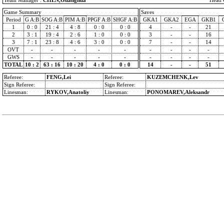
Team Manager :
CHEN,Guanghua
Head 
Game Summary
Saves
Period
G A:B
SOG A:B
PIM A:B
PPGF A:B
SHGF A:B
GKA1
GKA2
EGA
GKB1
1
0 : 0
21 : 4
4 : 8
0 : 0
0 : 0
4
-
-
21
2
3 : 1
19 : 4
2 : 6
1 : 0
0 : 0
3
-
-
16
3
7 : 1
23 : 8
4 : 6
3 : 0
0 : 0
7
-
-
14
OVT
-
-
-
-
-
-
-
-
-
GWS
-
-
-
-
-
-
-
-
-
TOTAL
10 : 2
63 : 16
10 : 20
4 : 0
0 : 0
14
-
-
51
Referee:
FENG,Lei
Referee:
KUZEMCHENK,Lev
Sign Referee:
Sign Referee:
Linesman:
RYKOV,Anatoliy
Linesman:
PONOMAREV,Aleksandr