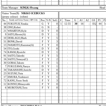
:
Team Manager :
KIM,Ki Hwang
Head 
Visitor Team(B)
NIKKO ICEBUCKS
(jersey colour) (white)
No.
Pos
Y-N
SoG
#
Time
G
A1
A2
GS
P1
P
Family and Given Name (+BP+C/A)
44
FUKUFUJI,Yutaka
G
Y
0
1
12:55
30
16
-
EQ
44
5
38
ONO,Kohei
G
N
-
:
21
WHARTON,Kyle
D
Y
0
:
9
SATO,Hiroto(A)
D
Y
1
:
10
DERLAGO,Mark
F
Y
5
:
51
BONK,David
F
Y
3
:
13
IWAMOTO,Kazuma(A)
F
Y
0
:
54
ITO,Goshi
D
Y
0
:
74
KAWAI,Ryuichi
D
Y
1
:
91
SAITO,Takeshi
F
Y
5
:
16
SAITO,Tetsuya(C)
F
Y
2
:
30
GORAI,Takuto
F
Y
5
:
7
FUKUZAWA,Naoya
D
Y
1
:
34
TAKAHASHI,Junichi
D
Y
0
:
23
SUZUKI,Yuta
F
Y
0
:
17
IIMURA,Yoshinori
F
Y
1
:
72
KANG,Yoon Seok
F
Y
3
:
12
KONNO,Mitsuyoshi
F
Y
0
:
6
MUROTANI,Toru
F
Y
0
:
:
:
:
: