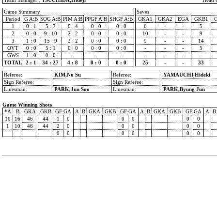
Team Manager :
TSUCHIDA,Hideji
Head 
Game Summary
Saves
Period
G A:B
SOG A:B
PIM A:B
PPGF A:B
SHGF A:B
GKA1
GKA2
EGA
GKB1
1
0 : 1
5 : 7
0 : 4
0 : 0
0 : 0
6
-
-
5
2
0 : 0
9 : 10
2 : 2
0 : 0
0 : 0
10
-
-
9
3
1 : 0
15 : 9
2 : 2
0 : 0
0 : 0
9
-
-
14
OVT
0 : 0
5 : 1
0 : 0
0 : 0
0 : 0
-
-
-
5
GWS
1 : 0
0 : 0
-
-
-
-
-
-
-
TOTAL
2 : 1
34 : 27
4 : 8
0 : 0
0 : 0
25
-
-
33
Referee:
KIM,No Su
Referee:
YAMAUCHI,Hideki
Sign Referee:
Sign Referee:
Linesman:
PARK,Jun Soo
Linesman:
PARK,Byung Jun
Game Winning Shots
*A
B
GKA
GKB
GF:GA
A
B
GKA
GKB
GF:GA
A
B
GKA
GKB
GF:GA
A
B
10
16
46
44
1
0
0
0
0
0
1
10
46
44
2
0
0
0
0
0
0
0
0
0
0
0