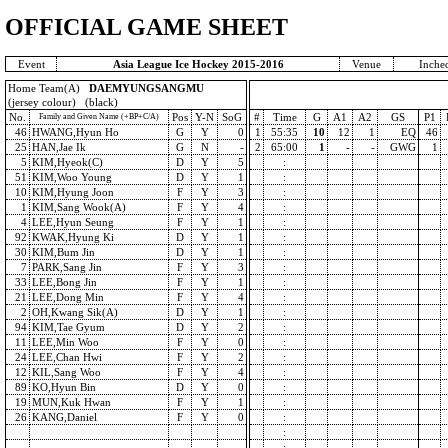
OFFICIAL GAME SHEET
Event
Asia League Ice Hockey 2015-2016
Venue
Inche
Home Team(A)
DAEMYUNGSANGMU
(jersey colour) (black)
No.
Pos
Y-N
SoG
#
Time
G
A1
A2
GS
P1
Family and Given Name (+BP+C/A)
46
HWANG,Hyun Ho
G
Y
0
1
55:35
10
12
1
EQ
46
25
HAN,Jae Ik
G
N
-
2
65:00
1
-
-
GWG
1
5
KIM,Hyeok(C)
D
Y
5
:
51
KIM,Woo Young
D
Y
1
:
10
KIM,Hyung Joon
F
Y
3
:
1
KIM,Sang Wook(A)
F
Y
4
:
4
LEE,Hyun Seung
F
Y
1
:
92
KWAK,Hyung Ki
D
Y
1
:
30
KIM,Bum Jin
D
Y
1
:
7
PARK,Sang Jin
F
Y
3
:
33
LEE,Bong Jin
F
Y
1
:
21
LEE,Dong Min
F
Y
4
:
2
OH,Kwang Sik(A)
D
Y
1
:
94
KIM,Tae Gyum
D
Y
2
:
11
LEE,Min Woo
F
Y
0
:
24
LEE,Chan Hwi
F
Y
2
:
12
KIL,Sang Woo
F
Y
4
:
89
KO,Hyun Bin
D
Y
0
:
19
MUN,Kuk Hwan
F
Y
1
:
26
KANG,Daniel
F
Y
0
:
:
: